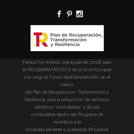
Fierazzi ha recibido una ayuda de 1700€ para
el PROGRAMA MOVES III de la Unión Europea
con cargo al Fondo NextGenerationEU, en el
marco
del Plan de Recuperación, Trasformación y
Resiliencia, para la adquisición de vehículos
eléctricos “enchufables” y de pila
combustible dentro del Programa de
incentivos a la
movilidad eficiente y sostenible (Programa