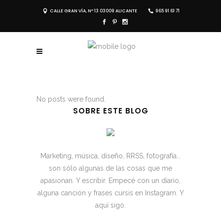
CALLE GRAN VÍA, Nº 13 03009 ALICANTE
965 91 61 71
No posts were found.
SOBRE ESTE BLOG
Marketing, música, diseño, RRSS, fotografía...
son sólo algunas de las cosas que me
apasionan. Y escribir. Empecé con un diario,
alguna canción y frases cursis en Instagram. Y
aquí sigo.