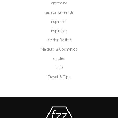
entrevista
Fashion & Trends
Inspiration
Inspiration
Interior Design
Makeup & Cosmetics
quotes
tinte
Travel & Tips