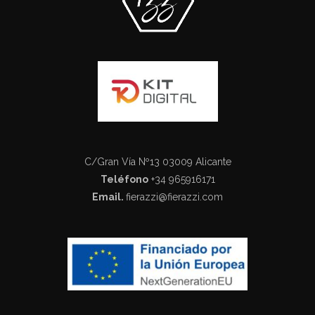
C/Gran Vía Nº13 03009 Alicante
Teléfono
+34 965916171
Email.
fierazzi@fierazzi.com