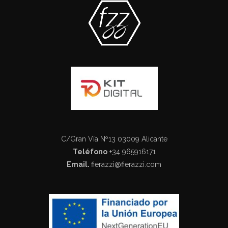
C/Gran Vía Nº13 03009 Alicante
Teléfono
+34 965916171
Email.
fierazzi@fierazzi.com