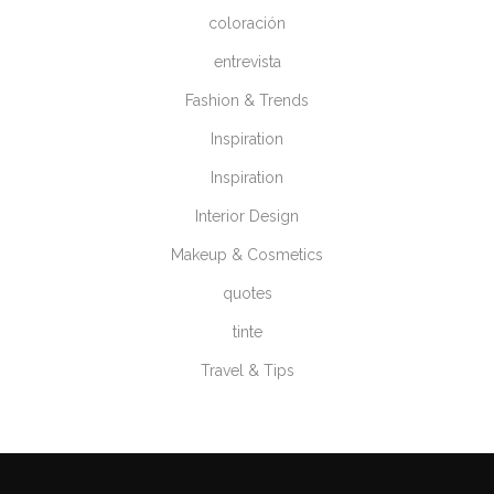
coloración
entrevista
Fashion & Trends
Inspiration
Inspiration
Interior Design
Makeup & Cosmetics
quotes
tinte
Travel & Tips