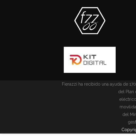
Fierazzi ha recibido una ayuda de 1
del Plan 
eléctric
movilida
del Min
gest
Copyrig