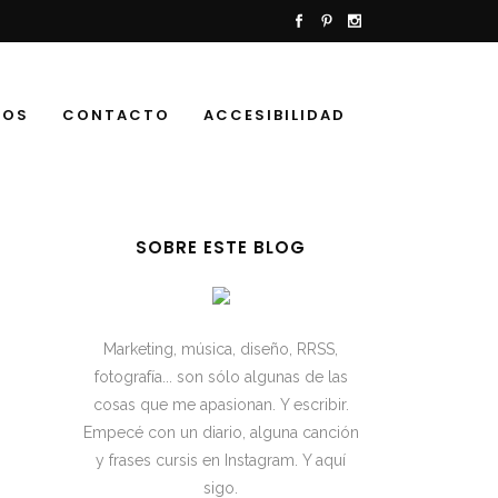
TOS
CONTACTO
ACCESIBILIDAD
SOBRE ESTE BLOG
Marketing, música, diseño, RRSS,
fotografía... son sólo algunas de las
cosas que me apasionan. Y escribir.
Empecé con un diario, alguna canción
y frases cursis en Instagram. Y aquí
sigo.