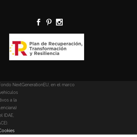
 Fondo NextGenerationEU, en el marco
 vehículos
ivos a la
lenciana)
el IDAE,
ACE).
 Cookies