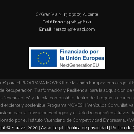
C/Gran Vía Nº13 03009 Alicante
Teléfono
+34 965916171
Email.
fierazzi@fierazzi.com
700€ para el PROGRAMA MOVES III de la Unión Europea con cargo al
de Recuperación, Trasformación y Resiliencia, para la adquisición de
os “enchufables” y de pila combustible dentro del Programa de incent
d eficiente y sostenible (Programa MOVES III Vehículos Comunitat Va
isterio para la Transición Ecológica y el Reto Demográfico a través d
ionado por el Instituto Valenciano de Competitividad Empresarial (IV
ht © Fierazzi 2020 | Aviso Legal |
Politica de privacidad
|
Política de