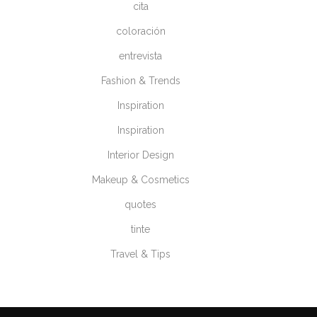
cita
coloración
entrevista
Fashion & Trends
Inspiration
Inspiration
Interior Design
Makeup & Cosmetics
quotes
tinte
Travel & Tips