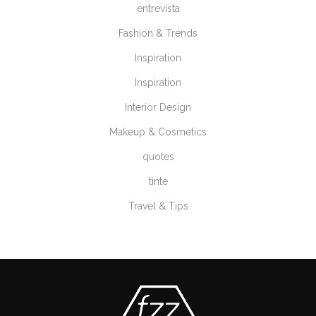
entrevista
Fashion & Trends
Inspiration
Inspiration
Interior Design
Makeup & Cosmetics
quotes
tinte
Travel & Tips