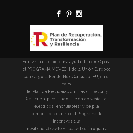
Fierazzi ha recibido una ayuda de 1700€ para
el PROGRAMA MOVES III de la Unión Europea
con cargo al Fondo NextGenerationEU, en el
marco
del Plan de Recuperación, Trasformación y
Resiliencia, para la adquisición de vehículos
eléctricos “enchufables” y de pila
combustible dentro del Programa de
incentivos a la
movilidad eficiente y sostenible (Programa