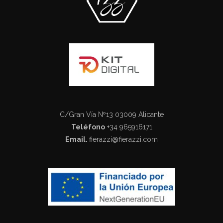
C/Gran Vía Nº13 03009 Alicante
Teléfono
+34 965916171
Email.
fierazzi@fierazzi.com