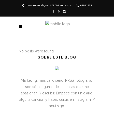
CALLE GRAN VÍA, Nº 13 03009 ALICANTE
965 91 61 71
No posts were found.
SOBRE ESTE BLOG
Marketing, música, diseño, RRSS, fotografía...
son sólo algunas de las cosas que me
apasionan. Y escribir. Empecé con un diario,
alguna canción y frases cursis en Instagram. Y
aquí sigo.